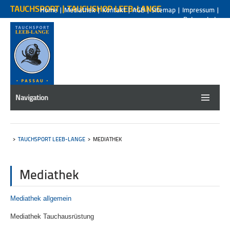
TAUCHSPORT | TAUCHSHOP LEEB-LANGE
Home
|
Mediathek
|
Kontakt
|
AGB
|
Sitemap
|
Impressum
|
Datenschutz
Navigation
TAUCHSPORT LEEB-LANGE
MEDIATHEK
Mediathek
Mediathek allgemein
Mediathek Tauchausrüstung