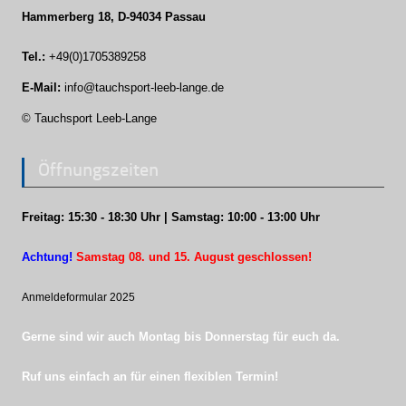
Hammerberg 18, D-94034 Passau
Tel.:
+49(0)1705389258
E-Mail:
info@tauchsport-leeb-lange.de
© Tauchsport Leeb-Lange
Öffnungszeiten
Freitag: 15:30 - 18:30 Uhr | Samstag: 10:00 - 13:00 Uhr
Achtung!
Samstag 08. und 15. August geschlossen!
Anmeldeformular 202
5
Gerne sind wir auch Montag bis Donnerstag für euch da.
Ruf uns einfach an für einen flexiblen Termin!