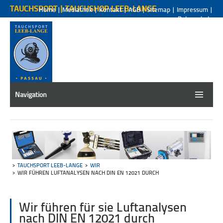
TAUCHSPORT | TAUCHSHOP LEEB-LANGE
Home
|
Mediathek
|
Kontakt
|
AGB
|
Sitemap
|
Impressum
|
Datenschutz
Navigation
TAUCHSPORT LEEB-LANGE
WIR
WIR FÜHREN LUFTANALYSEN NACH DIN EN 12021 DURCH
Wir führen für sie Luftanalysen
nach DIN EN 12021 durch