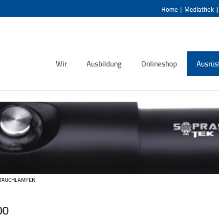
Home
|
Mediathek
Wir
Ausbildung
Onlineshop
Ausrüs
TAUCHLAMPEN
00