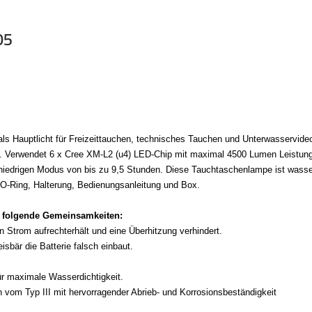
05
s Hauptlicht für Freizeittauchen, technisches Tauchen und Unterwasservideog
Blitz. Verwendet 6 x Cree XM-L2 (u4) LED-Chip mit maximal 4500 Lumen Leistun
 niedrigen Modus von bis zu 9,5 Stunden. Diese Tauchtaschenlampe ist wasser
z-O-Ring, Halterung, Bedienungsanleitung und Box.
 folgende Gemeinsamkeiten:
en Strom aufrechterhält und eine Überhitzung verhindert.
isbär die Batterie falsch einbaut.
ür maximale Wasserdichtigkeit.
sh vom Typ III mit hervorragender Abrieb- und Korrosionsbeständigkeit