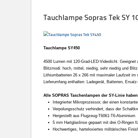
Tauchlampe Sopras Tek SY 1
Tauchlampe SY450
4500 Lumen mit 120-Grad-LED-Videolicht. Geeignet al
Blitzmodi: hoch, mittel, niedrig, sehr niedrig und 
Lithiumbatterien 26 x 266 mit maximaler Laufzeit im
Lieferumfang enthalten: Ladegerät, Batterien, Ersat
Alle SOPRAS Taschenlampen der SY-Linie haben
Integrierter Mikroprozessor, der einen konstant
Verpolungsschutz verhindert, dass der Schaltkre
Hergestellt aus Flugzeug-T6061-T6-Aluminium.
5 mm Hartglaslinse gepaart mit drei O-Ringen f
Hochwertiges, harteloxiertes militärisches Fini