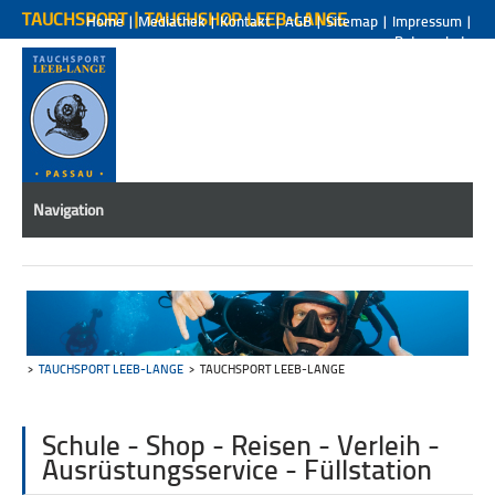
TAUCHSPORT | TAUCHSHOP LEEB-LANGE
Home
|
Mediathek
|
Kontakt
|
AGB
|
Sitemap
|
Impressum
|
Datenschutz
Navigation
TAUCHSPORT LEEB-LANGE
TAUCHSPORT LEEB-LANGE
Schule - Shop - Reisen - Verleih -
Ausrüstungsservice - Füllstation