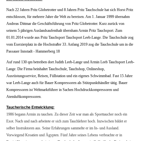
Nach 22 Jahren Pritz Globetrotter und 8 Jahren Pritz Tauchschule hat sich Horst Pritz
entschlossen, für mehrere Jahre die Welt zu bereisen.
Am 1. Januar 1999 übernahm
Andreas Dittmar die Geschäftsführung von Pritz Globetrotter. Kurz zurück von
seinem 5-jährigen Auslandsaufenthalt übernham Armin Pritz Tauchsport. Zum
01.01.2014 wurde aus Pritz Tauchsport Tauchsport Leeb-Lange. Die Tauchschule zog
vom Exerzierplatz in die Hochstraßer 33. Anfang 2019 zog die Tauchschule um in die
Passauer Innstadt - Hammerberg 18
Auf rund 130 qm betreiben dort Judith Leeb-Lange und Armin Leeb Tauchsport Leeb-
Lange. Die Firma beinhaltet Tauchschule, Tauchshop, Onlineshop,
Ausrüstungsservice, Reisen, Füllstation und ein eigenes Schwimmbad. Fast 15 Jahre
war Leeb-Lange auch für Bauer Kompressoren als Stützpunkthändler tätig. Bauer
Kompressoren ist Weltmarktführer in Sachen Hochdruckkompressoren und
Atemluftkompressoren.
Taucherische Entwicklung:
1986 begann Armin zu tauchen. Zu dieser Zeit war man als Sporttaucher noch ein
Exot. Nach und nach arbeitete er sich zum Tauchlehrer hoch. Inzwischen bildet er
selber Instruktoren aus. Seine Erfahrungen sammelte er im In- und Ausland.
Vorwiegend Kroatien und Ägypten. Fünf Jahre seines Lebens verbrachte er in