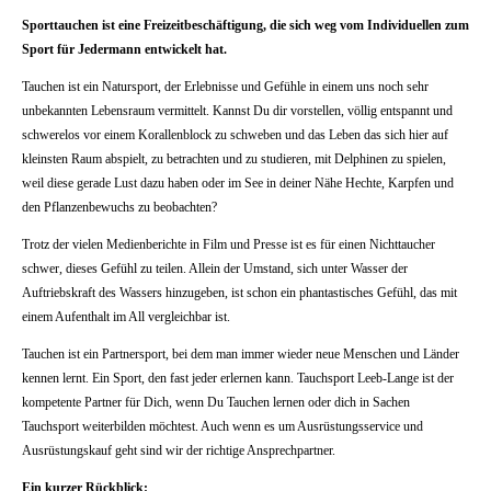
Sporttauchen ist eine Freizeitbeschäftigung, die sich weg vom Individuellen zum
Sport für Jedermann entwickelt hat.
Tauchen ist ein Natursport, der Erlebnisse und Gefühle in einem uns noch sehr
unbekannten Lebensraum vermittelt. Kannst Du dir vorstellen, völlig entspannt und
schwerelos vor einem Korallenblock zu schweben und das Leben das sich hier auf
kleinsten Raum abspielt, zu betrachten und zu studieren, mit Delphinen zu spielen,
weil diese gerade Lust dazu haben oder im See in deiner Nähe Hechte, Karpfen und
den Pflanzenbewuchs zu beobachten?
Trotz der vielen Medienberichte in Film und Presse ist es für einen Nichttaucher
schwer, dieses Gefühl zu teilen. Allein der Umstand, sich unter Wasser der
Auftriebskraft des Wassers hinzugeben, ist schon ein phantastisches Gefühl, das mit
einem Aufenthalt im All vergleichbar ist.
Tauchen ist ein Partnersport, bei dem man immer wieder neue Menschen und Länder
kennen lernt. Ein Sport, den fast jeder erlernen kann. Tauchsport Leeb-Lange ist der
kompetente Partner für Dich, wenn Du Tauchen lernen oder dich in Sachen
Tauchsport weiterbilden möchtest. Auch wenn es um Ausrüstungsservice und
Ausrüstungskauf geht sind wir der richtige Ansprechpartner.
Ein kurzer Rückblick: