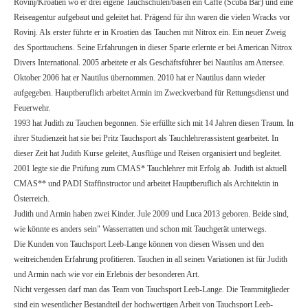
Rovinj/Kroatien wo er drei eigene Tauchschulen/basen ein Caffe (Scuba Bar) und eine
Reiseagentur aufgebaut und geleitet hat. Prägend für ihn waren die vielen Wracks vor
Rovinj. Als erster führte er in Kroatien das Tauchen mit Nitrox ein. Ein neuer Zweig
des Sporttauchens. Seine Erfahrungen in dieser Sparte erlernte er bei American Nitrox
Divers International.
2005 arbeitete er als Geschäftsführer bei Nautilus am Attersee.
Oktober 2006 hat er Nautilus übernommen. 2010 hat er Nautilus dann wieder
aufgegeben.
Hauptberuflich arbeitet Armin im Zweckverband für Rettungsdienst und
Feuerwehr.
1993 hat Judith zu Tauchen begonnen. Sie erfüllte sich mit 14 Jahren diesen Traum. In
ihrer Studienzeit hat sie bei Pritz Tauchsport als Tauchlehrerassistent gearbeitet. In
dieser Zeit hat Judith Kurse geleitet, Ausflüge und Reisen organisiert und begleitet.
2001 legte sie die Prüfung zum CMAS* Tauchlehrer mit Erfolg ab. Judith ist aktuell
CMAS** und PADI Staffinstructor und arbeitet Hauptberuflich als Architektin in
Österreich.
Judith und Armin haben zwei Kinder. Jule 2009 und Luca 2013 geboren. Beide sind,
wie könnte es anders sein" Wasserratten und schon mit Tauchgerät unterwegs.
Die Kunden von Tauchsport Leeb-Lange können von diesen Wissen und den
weitreichenden Erfahrung profitieren. Tauchen in all seinen Variationen ist für Judith
und Armin nach wie vor ein Erlebnis der besonderen Art.
Nicht vergessen darf man das Team von Tauchsport Leeb-Lange. Die Teammitglieder
sind ein wesentlicher Bestandteil der hochwertigen Arbeit von Tauchsport Leeb-