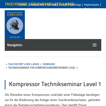
TAUCHSPORT | TAUCHSHOP LEEB-LANGE
Home
|
Mediathek
|
Kontakt
|
AGB
|
Sitemap
|
Impressum
|
Datenschutz
Navigation
TAUCHSPORT LEEB-LANGE
SEMINARE
TECHNIKSEMINAR FÜR KOMPRESSORENBETREIBER LEVEL 1
Kompressor Technikseminar Level 1
Als Betreiber eines Kompressors und/oder einer Füllanlage benötigen
sie für die Bedienung der Anlage einen Sachkundenachweis, gefordert
durch die Betriebssicherheitsverordnung. Dies betrifft Privat,