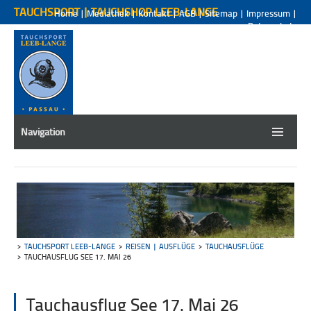
TAUCHSPORT | TAUCHSHOP LEEB-LANGE
Home
|
Mediathek
|
Kontakt
|
AGB
|
Sitemap
|
Impressum
|
Datenschutz
Navigation
TAUCHSPORT LEEB-LANGE
REISEN | AUSFLÜGE
TAUCHAUSFLÜGE
TAUCHAUSFLUG SEE 17. MAI 26
Tauchausflug See 17. Mai 26