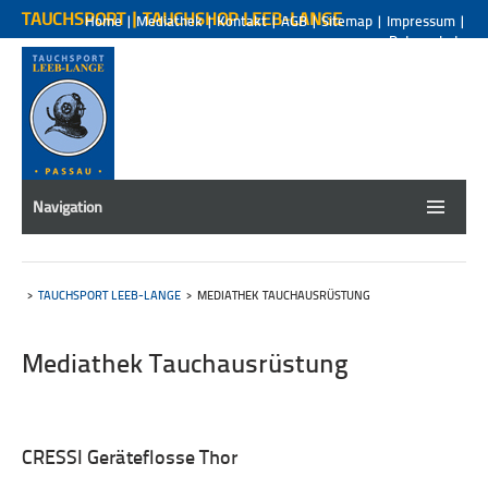
TAUCHSPORT | TAUCHSHOP LEEB-LANGE
Home
|
Mediathek
|
Kontakt
|
AGB
|
Sitemap
|
Impressum
|
Datenschutz
Navigation
TAUCHSPORT LEEB-LANGE
MEDIATHEK TAUCHAUSRÜSTUNG
Mediathek Tauchausrüstung
X
CRESSI Geräteflosse Thor